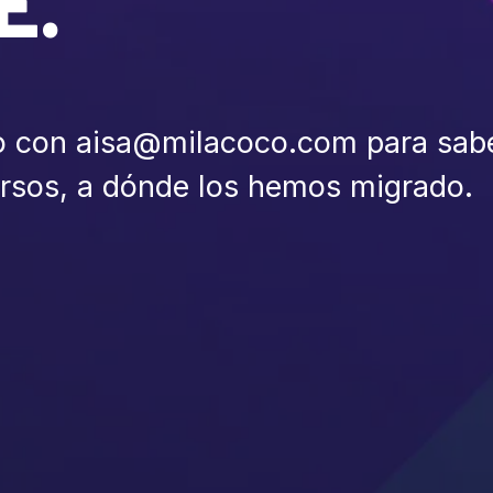
E.
o con aisa@milacoco.com para sab
ursos, a dónde los hemos migrado.