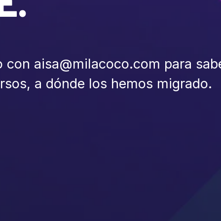
E.
o con aisa@milacoco.com para sab
ursos, a dónde los hemos migrado.